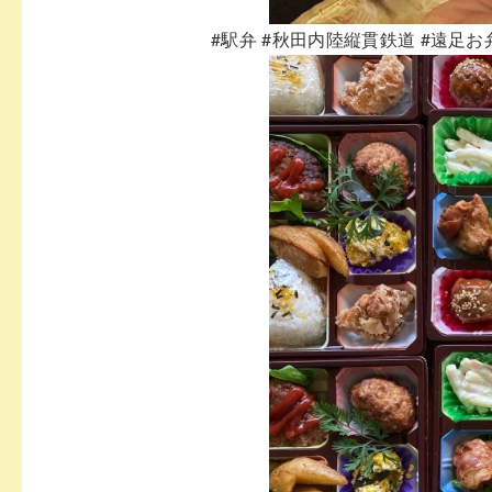
#駅弁
#秋田内陸縦貫鉄道
#遠足お