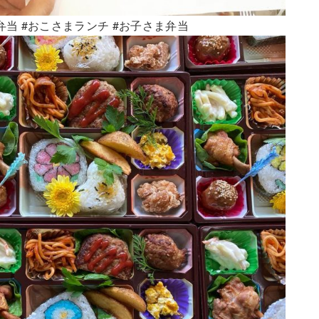
弁当
#おこさまランチ
#お子さま弁当