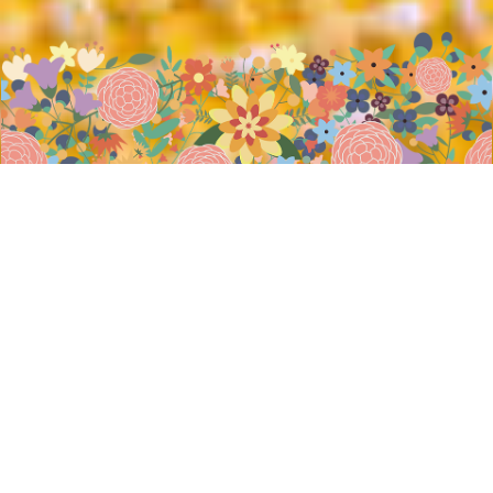
電話する
確認内容
配送
レビュー
お知らせ
仕出し
2026.07.18
お盆のオードブル・仕出しのご注文承り...
仕出し
2026.07.15
【手作りお惣菜kimotoのお中元セ...