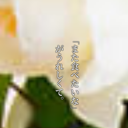
がうれしくて。
ひと手間、ふた手間。
「また食べたいな」
家庭の味に、