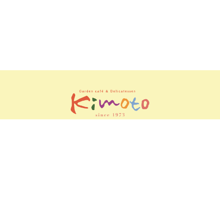
電話す
確認内
配送
レビュ
る
容
ー
 / 0187-47-2948
営業時間 / 9：00 - 18：00
定休日 / 第
Copyright © 2019年 木元精肉店. All Rights Reserved.