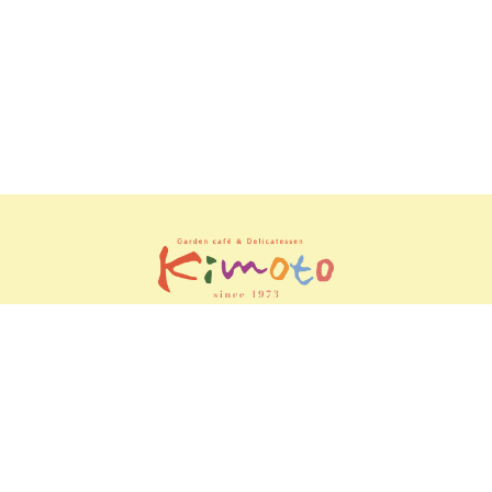
電話す
確認内
配送
レビュ
る
容
ー
 / 0187-47-2948
営業時間 / 9：00 - 18：00
定休日 / 第
Copyright © 2019年 木元精肉店. All Rights Reserved.