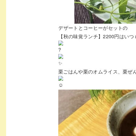
⁡デザートとコーヒーがセットの⁡
⁡【秋の味覚ランチ】2200円はい
栗ごはんや栗のオムライス、栗ぜ