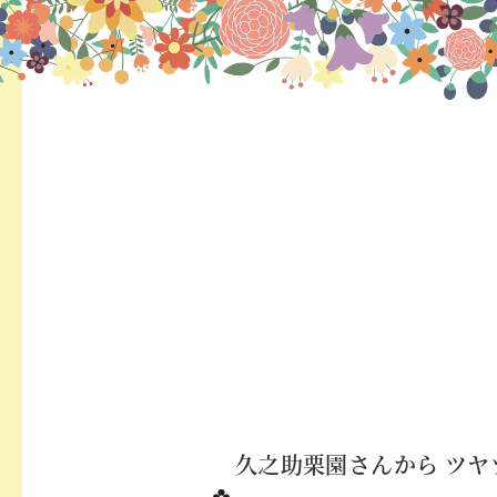
久之助栗園さん⁡から⁡ ⁡