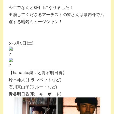
今年でなんと8回目になりました！
出演してくださるアーチストの皆さんは県内外で活
躍する精鋭ミュージシャン！⁡
⁡>>6月3日(土)
【hanauta/楽団と青谷明日香】
鈴木雄大(トランペットなど)
石川真由子(フルートなど)
青谷明日香(歌、キーボード)