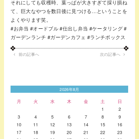
それにしても収穫時、葉っぱが大きすぎて採り損ね
て、巨大なやつを数日後に見つける…ということを
よくやります笑。
#お弁当
#オードブル
#仕出し弁当
#ケータリング
#
ガーデンランチ
#ガーデンカフェ
#ランチボックス
前の記事へ
次の記事へ
2026年8月
月
火
水
木
金
土
日
1
2
3
4
5
6
7
8
9
10
11
12
13
14
15
16
17
18
19
20
21
22
23