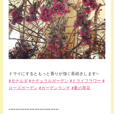
ドライにするともっと香りが強く長続きします
✨
#
モナルダ
#
ナチュラルガーデン
#
ドライフラワー
#
ローズガーデン
#
ガーデンランチ
#
夏の草花
*******************************