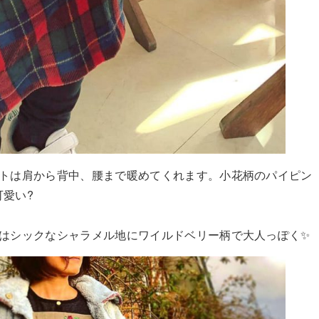
トは肩から背中、腰まで
暖めてくれます。小花柄のパイピン
可愛い
?
はシックなシャラメル地
にワイルドベリー柄で大人っぽく
✨