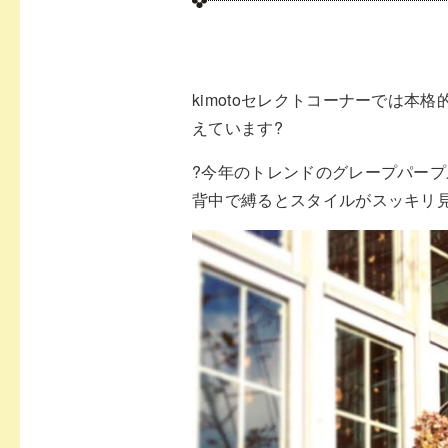
kimotoセレクトコーナーでは
えています
?
?
今年のトレンドのグレープパープ
背中で縛るとスタイル
がスッキリ