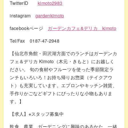
TwitterID
kimoto2983
instagram
gardenkimoto
facebookページ
ガーデンカフェ&デリカ kimoto
Tel/Fax 0187-47-2948
【仙北市角館・田沢湖方面でのランチはガーデンカ
フェ＆デリカ Kimoto（木元・きもと）にお越しく
ださい。 旬の食材やフルーツを使った季節限定ラ
ンチもいろいろ！お持ち帰りお惣菜（テイクアウ
ト）も充実しています。エプロンやキッチン雑貨、
手作りかごなどギフトにぴったりな小物もありま
す。】
【求人】※スタッフ募集中
飲食、農業、ガーデニングに興味のあるかた、一緒