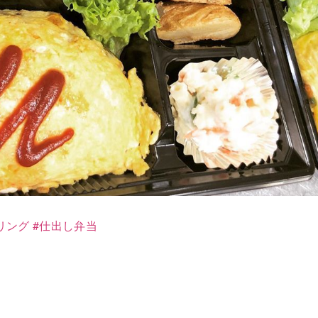
リング
#
仕出し弁当