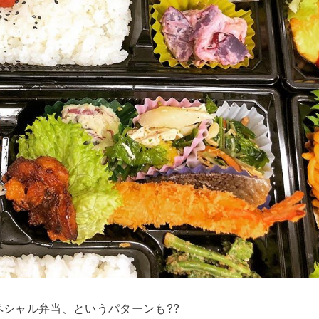
ペシャル弁当、というパターンも
?
?