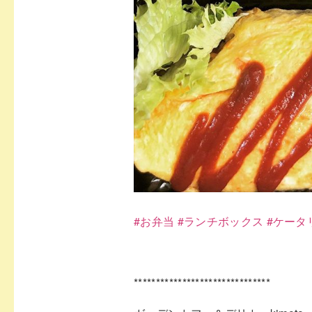
#
お弁当
#
ランチボックス
#
ケータ
*******************************